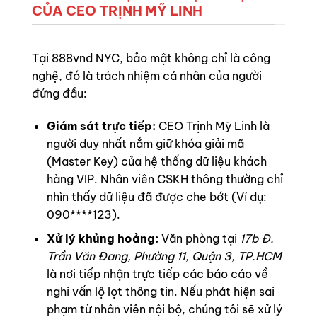
CỦA CEO TRỊNH MỸ LINH
Tại 888vnd NYC, bảo mật không chỉ là công
nghệ, đó là trách nhiệm cá nhân của người
đứng đầu:
Giám sát trực tiếp:
CEO Trịnh Mỹ Linh là
người duy nhất nắm giữ khóa giải mã
(Master Key) của hệ thống dữ liệu khách
hàng VIP. Nhân viên CSKH thông thường chỉ
nhìn thấy dữ liệu đã được che bớt (Ví dụ:
090****123).
Xử lý khủng hoảng:
Văn phòng tại
17b Đ.
Trần Văn Đang, Phường 11, Quận 3, TP.HCM
là nơi tiếp nhận trực tiếp các báo cáo về
nghi vấn lộ lọt thông tin. Nếu phát hiện sai
phạm từ nhân viên nội bộ, chúng tôi sẽ xử lý