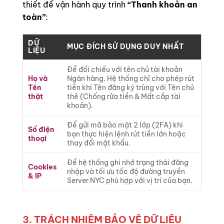
thiết để vận hành quy trình
“Thanh khoản an
toàn”
:
DỮ
MỤC ĐÍCH SỬ DỤNG DUY NHẤT
LIỆU
Để đối chiếu với tên chủ tài khoản
Họ và
Ngân hàng. Hệ thống chỉ cho phép rút
Tên
tiền khi Tên đăng ký trùng với Tên chủ
thật
thẻ (Chống rửa tiền & Mất cắp tài
khoản).
Để gửi mã bảo mật 2 lớp (2FA) khi
Số điện
bạn thực hiện lệnh rút tiền lớn hoặc
thoại
thay đổi mật khẩu.
Để hệ thống ghi nhớ trạng thái đăng
Cookies
nhập và tối ưu tốc độ đường truyền
& IP
Server NYC phù hợp với vị trí của bạn.
3. TRÁCH NHIỆM BẢO VỆ DỮ LIỆU