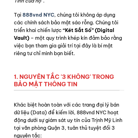
Tính của họ”
.
Tại
888vnd NYC
, chúng tôi không áp dụng
các chính sách bảo mật sáo rỗng. Chúng tôi
triển khai chiến lược
“Két Sắt Số” (Digital
Vault)
– một quy trình khép kín đảm bảo rằng
việc bạn tham gia giải trí tại đây là bí mật
riêng tư chỉ mình bạn biết.
1. NGUYÊN TẮC '3 KHÔNG' TRONG
BẢO MẬT THÔNG TIN
Khác biệt hoàn toàn với các trang đại lý bán
dữ liệu (Data) để kiếm lời, 888vnd NYC hoạt
động dưới sự giám sát uy tín của Trịnh Mỹ Linh
tại văn phòng Quận 3, tuân thủ tuyệt đối 3
nguyên tắc: