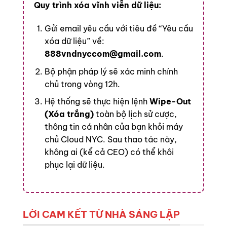
Quy trình xóa vĩnh viễn dữ liệu:
Gửi email yêu cầu với tiêu đề “Yêu cầu
xóa dữ liệu” về:
888vndnyccom@gmail.com
.
Bộ phận pháp lý sẽ xác minh chính
chủ trong vòng 12h.
Hệ thống sẽ thực hiện lệnh
Wipe-Out
(Xóa trắng)
toàn bộ lịch sử cược,
thông tin cá nhân của bạn khỏi máy
chủ Cloud NYC. Sau thao tác này,
không ai (kể cả CEO) có thể khôi
phục lại dữ liệu.
LỜI CAM KẾT TỪ NHÀ SÁNG LẬP