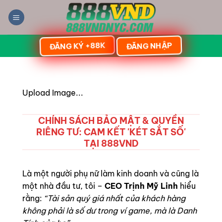
Bỏ
qua
nội
dung
ĐĂNG KÝ +88K
ĐĂNG NHẬP
Upload Image...
CHÍNH SÁCH BẢO MẬT & QUYỀN
RIÊNG TƯ: CAM KẾT 'KÉT SẮT SỐ'
TẠI 888VND
Là một người phụ nữ làm kinh doanh và cũng là
một nhà đầu tư, tôi –
CEO Trịnh Mỹ Linh
hiểu
rằng:
“Tài sản quý giá nhất của khách hàng
không phải là số dư trong ví game, mà là Danh