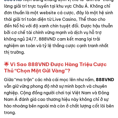
làng giải trí trực tuyến tại khu vực Châu Á. Không chỉ
đơn thuần là một website cá cược, đây là một hệ sinh
thái giải trí toàn diện từ Live Casino, Thể thao cho
đến Nổ hũ với độ xanh chín tuyệt đối. Được hậu thuẫn
bởi cơ chế tài chính vững mạnh và dịch vụ hỗ trợ
không ngủ 24/7, 888VND cam kết mang lại trải
nghiệm an toàn và tỷ lệ thắng cược cạnh tranh nhất
thị trường.
🌟 Vì Sao 888VND Được Hàng Triệu Cược
Thủ “Chọn Mặt Gửi Vàng”?
Giữa “ma trận” các nhà cái mọc lên như nấm,
888VND
vẫn giữ vững phong độ nhờ sự minh bạch và chuyên
nghiệp. Cộng đồng người chơi tại Việt Nam và Đông
Nam Á đánh giá cao thương hiệu này không chỉ ở sự
hào nhoáng bên ngoài mà còn ở chất lượng cốt lõi bên
trong.