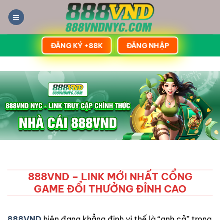
Bỏ
qua
nội
dung
ĐĂNG KÝ +88K
ĐĂNG NHẬP
888VND – LINK MỚI NHẤT CỔNG
GAME ĐỔI THƯỞNG ĐỈNH CAO
888VND
hiện đang khẳng định vị thế là “anh cả” trong