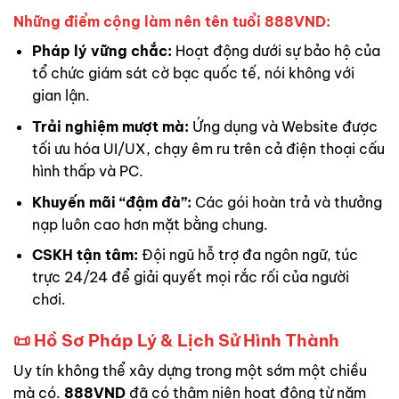
Những điểm cộng làm nên tên tuổi 888VND:
Pháp lý vững chắc:
Hoạt động dưới sự bảo hộ của
tổ chức giám sát cờ bạc quốc tế, nói không với
gian lận.
Trải nghiệm mượt mà:
Ứng dụng và Website được
tối ưu hóa UI/UX, chạy êm ru trên cả điện thoại cấu
hình thấp và PC.
Khuyến mãi “đậm đà”:
Các gói hoàn trả và thưởng
nạp luôn cao hơn mặt bằng chung.
CSKH tận tâm:
Đội ngũ hỗ trợ đa ngôn ngữ, túc
trực 24/24 để giải quyết mọi rắc rối của người
chơi.
📜 Hồ Sơ Pháp Lý & Lịch Sử Hình Thành
Uy tín không thể xây dựng trong một sớm một chiều
mà có.
888VND
đã có thâm niên hoạt động từ năm